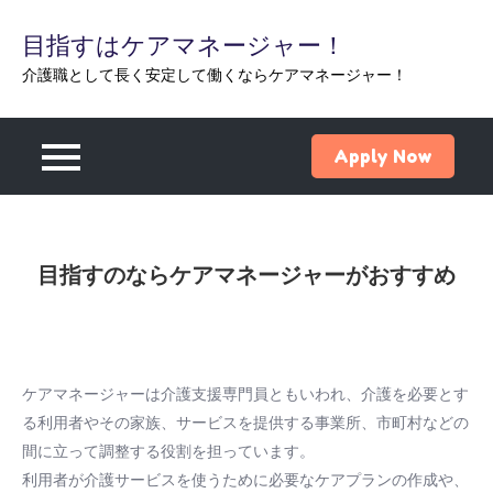
Skip
目指すはケアマネージャー！
to
content
介護職として長く安定して働くならケアマネージャー！
Apply Now
目指すのならケアマネージャーがおすすめ
ケアマネージャーは介護支援専門員ともいわれ、介護を必要とす
る利用者やその家族、サービスを提供する事業所、市町村などの
間に立って調整する役割を担っています。
利用者が介護サービスを使うために必要なケアプランの作成や、